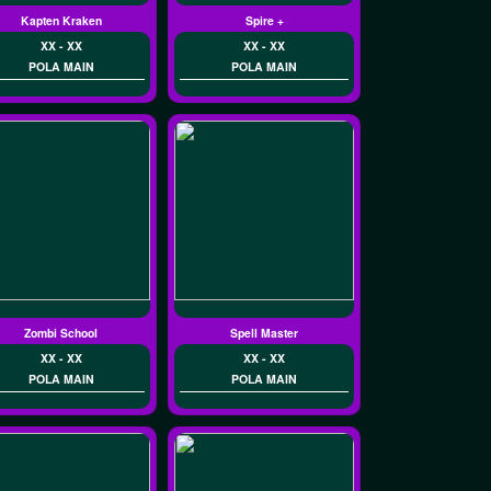
Kapten Kraken
Spire +
XX - XX
XX - XX
POLA MAIN
POLA MAIN
Zombi School
Spell Master
XX - XX
XX - XX
POLA MAIN
POLA MAIN