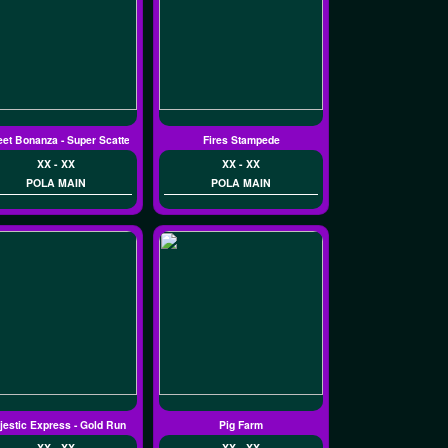
et Bonanza - Super Scatter
Fires Stampede
XX - XX
XX - XX
POLA MAIN
POLA MAIN
jestic Express - Gold Run
Pig Farm
XX - XX
XX - XX