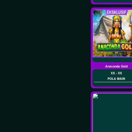
Anaconda Gold
XX - XX
POLA MAIN