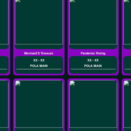
Mermaid`s Treasure
Pandemic Rising
XX - XX
XX - XX
POLA MAIN
POLA MAIN