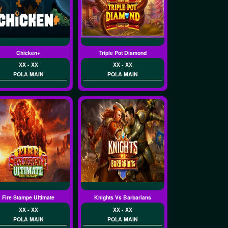
Chicken+
Triple Pot Diamond
XX - XX
XX - XX
POLA MAIN
POLA MAIN
Fire Stampe Ultimate
Knights Vs Barbarians
XX - XX
XX - XX
POLA MAIN
POLA MAIN