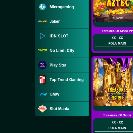
Microgaming
Joker
Fortunes Of Aztec PP
IDN SLOT
XX - XX
POLA MAIN
No Limit City
Play Star
Top Trend Gaming
GMW
Slot Mania
Treasures Of Osiris
XX - XX
POLA MAIN