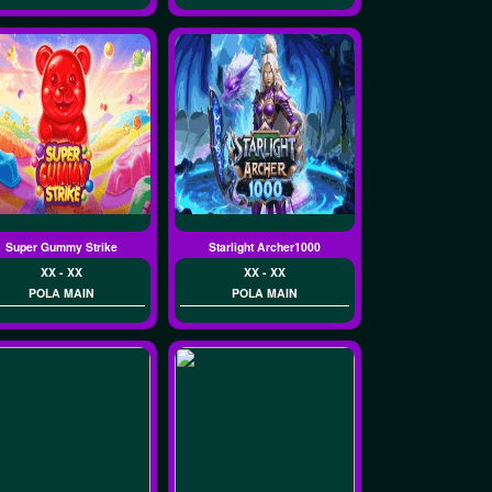
Super Gummy Strike
Starlight Archer1000
XX - XX
XX - XX
POLA MAIN
POLA MAIN