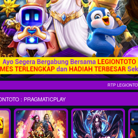
RTP LEGIONTOTO ADALAH T
ONTOTO : PRAGMATICPLAY